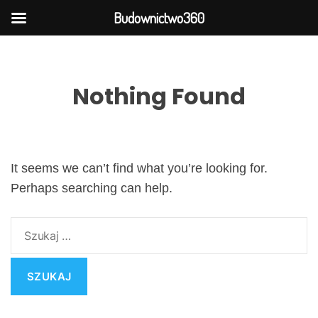
Budownictwo360
S
k
i
Nothing Found
p
t
o
c
o
It seems we can’t find what you’re looking for.
n
Perhaps searching can help.
t
e
S
n
z
t
u
k
a
j