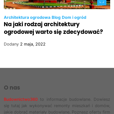
Architektura ogrodowa
Blog
Dom i ogród
Na jaki rodzaj architektury
ogrodowej warto się zdecydować?
Dodany
2 maja, 2022
O nas
Budownictwo360
to informacje budowlane. Dowiesz
się tutaj jak wykonywać remonty mieszkań i domów,
jakie dobrać materiały budowlane. Poznasz oferty firm