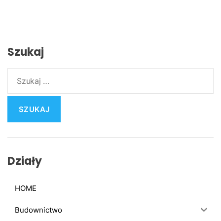
:
Szukaj
S
z
u
k
a
j
:
Działy
HOME
Budownictwo