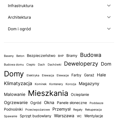
Infrastruktura
Architektura
Dom i ogród
Budowa
Bezpieczeństwo
Bramy
Baseny
Beton
BHP
Deweloperzy
Dom
Budowa domu
Ciepło
Dach
Dachówki
Domy
Hale
Farby
Garaż
Elektryka
Elewacja
Elewacje
Klimatyzacja
Magazyny
Kominek
Kontenery
Korozja
Mieszkania
Malowanie
Ocieplanie
Ogrzewanie
Okna
Ogród
Panele słoneczne
Poddasze
Przemysł
Podnośniki
Przeciwpożarowe
Regały
Rekuperacja
Warszawa
Sprzęt budowlany
Wentylacje
Spawanie
WC