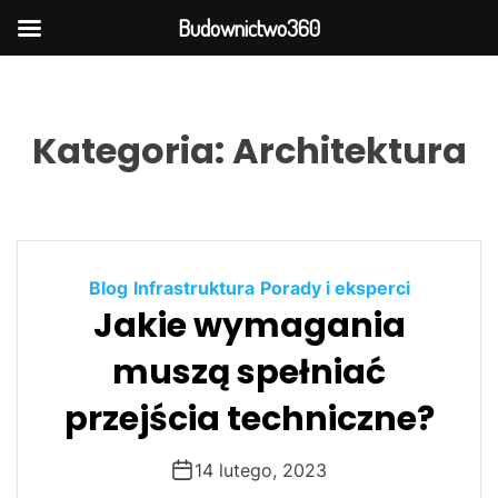
Budownictwo360
S
k
i
Kategoria:
Architektura
p
t
o
c
o
Blog
Infrastruktura
Porady i eksperci
n
Jakie wymagania
t
e
muszą spełniać
n
t
przejścia techniczne?
14 lutego, 2023