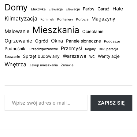
Domy
Hale
Farby
Garaż
Elektryka
Elewacja
Elewacje
Klimatyzacja
Magazyny
Kominek
Kontenery
Korozja
Mieszkania
Malowanie
Ocieplanie
Ogrzewanie
Okna
Ogród
Panele słoneczne
Poddasze
Przemysł
Podnośniki
Przeciwpożarowe
Regały
Rekuperacja
Warszawa
Sprzęt budowlany
Wentylacje
Spawanie
WC
Wnętrza
Zakup mieszkania
Żurawie
Wpisz swój adres e-mail…
ZAPISZ SIĘ