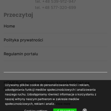
tel. +48 539-912-947
tel. +48 577-320-699
Przeczytaj
Home
Polityka prywatności
Regulamin portalu
HOME
Budownictwo
Infrastruktura
Architektura
Używamy plików cookie do personalizowania treści i reklam,
Dom i ogród
udostępniania funkcji mediów społecznościowych i analizowania
naszego ruchu. Udostępniamy również informacje o korzystaniu z
naszej witryny naszym partnerom w zakresie mediów
społecznościowych, reklam i analiz.
View more
Cookies settings
Akceptuję