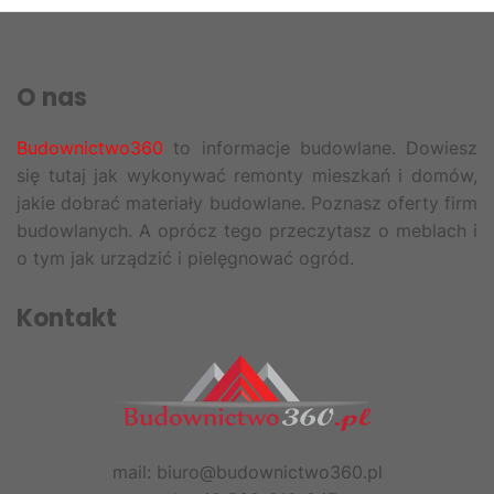
O nas
Budownictwo360
to informacje budowlane. Dowiesz
się tutaj jak wykonywać remonty mieszkań i domów,
jakie dobrać materiały budowlane. Poznasz oferty firm
budowlanych. A oprócz tego przeczytasz o meblach i
o tym jak urządzić i pielęgnować ogród.
Kontakt
mail: biuro@budownictwo360.pl