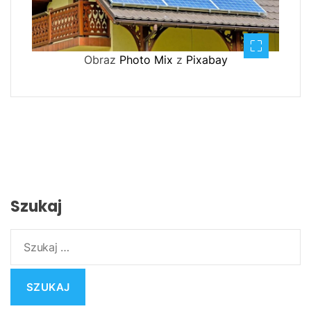
Obraz
Photo Mix
z
Pixabay
Szukaj
S
z
u
k
a