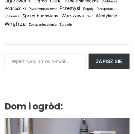
Ogrzewanie
Okna
Ogród
Panele słoneczne
Poddasze
Przemysł
Podnośniki
Przeciwpożarowe
Regały
Rekuperacja
Warszawa
Sprzęt budowlany
Wentylacje
Spawanie
WC
Wnętrza
Zakup mieszkania
Żurawie
Wpisz swój adres e-mail…
ZAPISZ SIĘ
Dom i ogród: