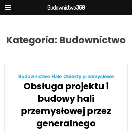
Budownictwo360
S
k
i
Kategoria:
Budownictwo
p
t
o
c
o
Budownictwo
Hale
Obiekty przemysłowe
n
Obsługa projektu i
t
e
budowy hali
n
t
przemysłowej przez
generalnego