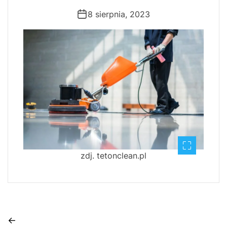
8 sierpnia, 2023
zdj. tetonclean.pl
N
←