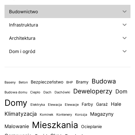
w
Budownictwo
p
Infrastruktura
i
Architektura
s
Dom i ogród
a
c
Budowa
h
Bezpieczeństwo
Bramy
Baseny
Beton
BHP
Deweloperzy
Dom
Budowa domu
Ciepło
Dach
Dachówki
Domy
Hale
Farby
Garaż
Elektryka
Elewacja
Elewacje
Klimatyzacja
Magazyny
Kominek
Kontenery
Korozja
Mieszkania
Malowanie
Ocieplanie