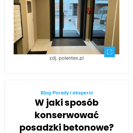
zdj. polentex.pl
Blog
Porady i eksperci
W jaki sposób
konserwować
posadzki betonowe?