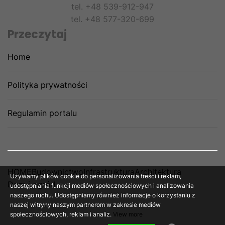
tel. +48 539-912-947
tel. +48 577-320-699
Przeczytaj
Home
Polityka prywatności
Regulamin portalu
HOME
Budownictwo
Infrastruktura
Architektura
Używamy plików cookie do personalizowania treści i reklam,
Dom i ogród
udostępniania funkcji mediów społecznościowych i analizowania
naszego ruchu. Udostępniamy również informacje o korzystaniu z
naszej witryny naszym partnerom w zakresie mediów
społecznościowych, reklam i analiz.
View more