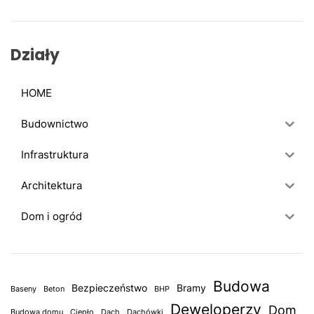
a
j
:
Działy
HOME
Budownictwo
Infrastruktura
Architektura
Dom i ogród
Budowa
Bezpieczeństwo
Bramy
Baseny
Beton
BHP
Deweloperzy
Dom
Budowa domu
Ciepło
Dach
Dachówki