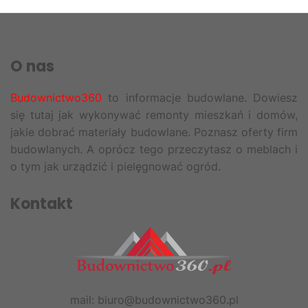
O nas
Budownictwo360
to informacje budowlane. Dowiesz
się tutaj jak wykonywać remonty mieszkań i domów,
jakie dobrać materiały budowlane. Poznasz oferty firm
budowlanych. A oprócz tego przeczytasz o meblach i
o tym jak urządzić i pielęgnować ogród.
Kontakt
mail: biuro@budownictwo360.pl