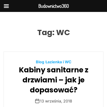
Budownictwo360
S
k
i
Tag:
WC
p
t
o
c
o
Blog
Łazienka i WC
n
Kabiny sanitarne z
t
e
drzwiami – jak je
n
t
dopasować?
13 września, 2018