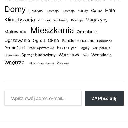
Domy
Hale
Farby
Garaż
Elektryka
Elewacja
Elewacje
Klimatyzacja
Magazyny
Kominek
Kontenery
Korozja
Mieszkania
Malowanie
Ocieplanie
Ogrzewanie
Okna
Ogród
Panele słoneczne
Poddasze
Przemysł
Podnośniki
Przeciwpożarowe
Regały
Rekuperacja
Warszawa
Sprzęt budowlany
Wentylacje
Spawanie
WC
Wnętrza
Zakup mieszkania
Żurawie
Wpisz swój adres e-mail…
ZAPISZ SIĘ