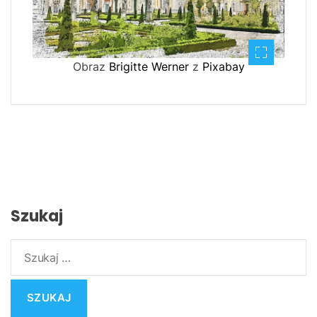
Obraz
Brigitte Werner
z
Pixabay
Szukaj
S
z
u
k