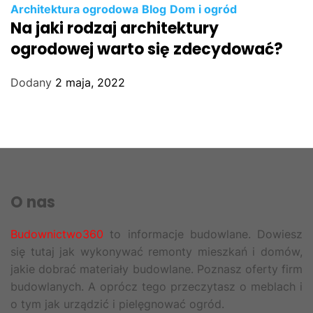
Architektura ogrodowa
Blog
Dom i ogród
Na jaki rodzaj architektury
ogrodowej warto się zdecydować?
Dodany
2 maja, 2022
O nas
Budownictwo360
to informacje budowlane. Dowiesz
się tutaj jak wykonywać remonty mieszkań i domów,
jakie dobrać materiały budowlane. Poznasz oferty firm
budowlanych. A oprócz tego przeczytasz o meblach i
o tym jak urządzić i pielęgnować ogród.