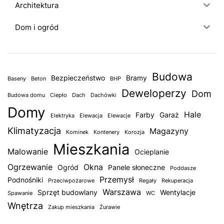
Architektura
Dom i ogród
Budowa
Bezpieczeństwo
Bramy
Baseny
Beton
BHP
Deweloperzy
Dom
Budowa domu
Ciepło
Dach
Dachówki
Domy
Hale
Farby
Garaż
Elektryka
Elewacja
Elewacje
Klimatyzacja
Magazyny
Kominek
Kontenery
Korozja
Mieszkania
Malowanie
Ocieplanie
Ogrzewanie
Okna
Ogród
Panele słoneczne
Poddasze
Przemysł
Podnośniki
Przeciwpożarowe
Regały
Rekuperacja
Warszawa
Sprzęt budowlany
Wentylacje
Spawanie
WC
Wnętrza
Zakup mieszkania
Żurawie