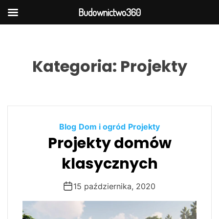
Budownictwo360
S
k
i
Kategoria:
Projekty
p
t
o
c
o
Blog
Dom i ogród
Projekty
n
Projekty domów
t
e
klasycznych
n
t
15 października, 2020