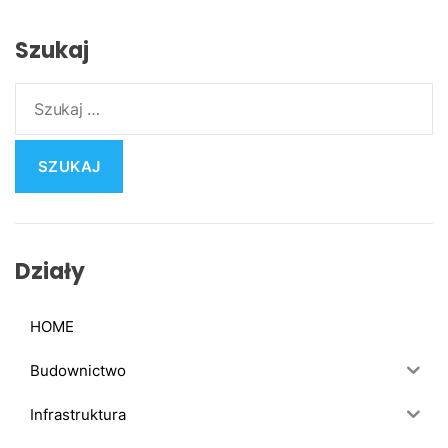
Szukaj
S
z
u
k
a
j
:
Działy
HOME
Budownictwo
Infrastruktura