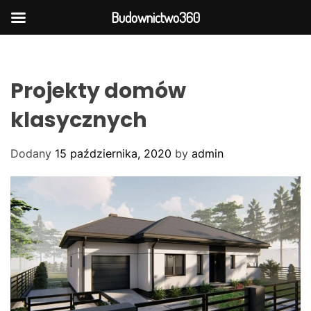
Budownictwo360
S
k
i
Projekty domów
p
t
klasycznych
o
c
Dodany
15 października, 2020
by
admin
o
n
t
e
n
t