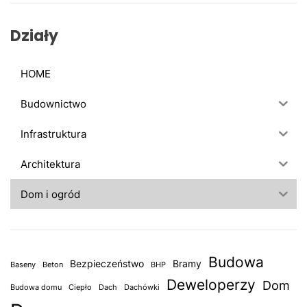
j
:
Działy
HOME
Budownictwo
Infrastruktura
Architektura
Dom i ogród
Budowa
Bezpieczeństwo
Bramy
Baseny
Beton
BHP
Deweloperzy
Dom
Budowa domu
Ciepło
Dach
Dachówki