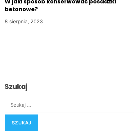
W jaki sposób konserwować posadzki
betonowe?
8 sierpnia, 2023
Szukaj
S
z
u
k
a