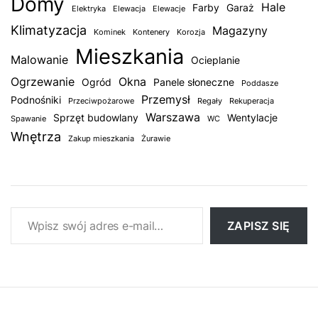
Domy
Hale
Farby
Garaż
Elektryka
Elewacja
Elewacje
Klimatyzacja
Magazyny
Kominek
Kontenery
Korozja
Mieszkania
Malowanie
Ocieplanie
Ogrzewanie
Okna
Ogród
Panele słoneczne
Poddasze
Przemysł
Podnośniki
Przeciwpożarowe
Regały
Rekuperacja
Warszawa
Sprzęt budowlany
Wentylacje
Spawanie
WC
Wnętrza
Zakup mieszkania
Żurawie
Wpisz swój adres e-mail…
ZAPISZ SIĘ