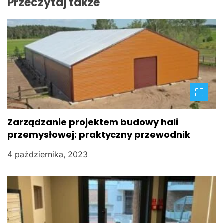
Przeczytaj także
a
c
j
a
w
p
Zarządzanie projektem budowy hali
przemysłowej: praktyczny przewodnik
i
4 października, 2023
s
u