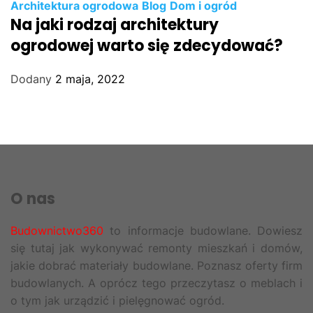
Architektura ogrodowa
Blog
Dom i ogród
Na jaki rodzaj architektury
ogrodowej warto się zdecydować?
Dodany
2 maja, 2022
O nas
Budownictwo360
to informacje budowlane. Dowiesz
się tutaj jak wykonywać remonty mieszkań i domów,
jakie dobrać materiały budowlane. Poznasz oferty firm
budowlanych. A oprócz tego przeczytasz o meblach i
o tym jak urządzić i pielęgnować ogród.