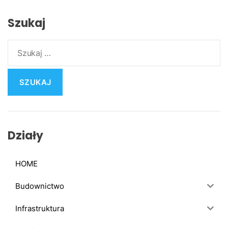
Szukaj
S
z
u
k
a
j
:
Działy
HOME
Budownictwo
Infrastruktura