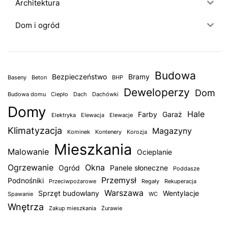
Architektura
Dom i ogród
Budowa
Bezpieczeństwo
Bramy
Baseny
Beton
BHP
Deweloperzy
Dom
Budowa domu
Ciepło
Dach
Dachówki
Domy
Hale
Farby
Garaż
Elektryka
Elewacja
Elewacje
Klimatyzacja
Magazyny
Kominek
Kontenery
Korozja
Mieszkania
Malowanie
Ocieplanie
Ogrzewanie
Okna
Ogród
Panele słoneczne
Poddasze
Przemysł
Podnośniki
Przeciwpożarowe
Regały
Rekuperacja
Warszawa
Sprzęt budowlany
Wentylacje
Spawanie
WC
Wnętrza
Zakup mieszkania
Żurawie