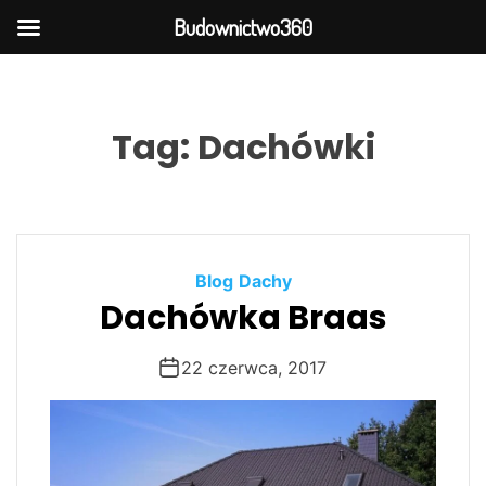
Budownictwo360
S
k
i
Tag:
Dachówki
p
t
o
c
o
Blog
Dachy
n
Dachówka Braas
t
e
n
22 czerwca, 2017
t