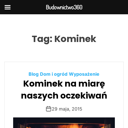
Budownictwo360
S
k
i
Tag:
Kominek
p
t
o
c
o
Blog
Dom i ogród
Wyposażenie
n
Kominek na miarę
t
e
naszych oczekiwań
n
t
29 maja, 2015