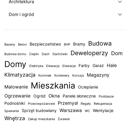
Architektura
Dom i ogród
Budowa
Bezpieczeństwo
Bramy
Baseny
Beton
BHP
Deweloperzy
Dom
Budowa domu
Ciepło
Dach
Dachówki
Domy
Hale
Farby
Garaż
Elektryka
Elewacja
Elewacje
Klimatyzacja
Magazyny
Kominek
Kontenery
Korozja
Mieszkania
Malowanie
Ocieplanie
Ogrzewanie
Okna
Ogród
Panele słoneczne
Poddasze
Przemysł
Podnośniki
Przeciwpożarowe
Regały
Rekuperacja
Warszawa
Sprzęt budowlany
Wentylacje
Spawanie
WC
Wnętrza
Zakup mieszkania
Żurawie