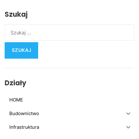
Szukaj
S
z
u
k
a
j
:
Działy
HOME
Budownictwo
Infrastruktura