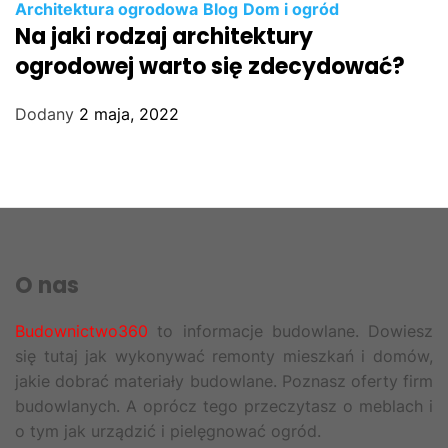
Architektura ogrodowa
Blog
Dom i ogród
Na jaki rodzaj architektury
ogrodowej warto się zdecydować?
Dodany
2 maja, 2022
O nas
Budownictwo360
to informacje budowlane. Dowiesz
się tutaj jak wykonywać remonty mieszkań i domów,
jakie dobrać materiały budowlane. Poznasz oferty firm
budowlanych. A oprócz tego przeczytasz o meblach i
o tym jak urządzić i pielęgnować ogród.