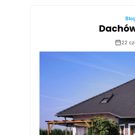
6
0
Blo
Dachów
22 cz