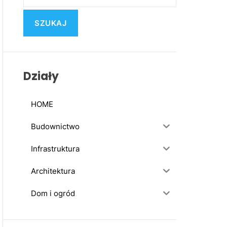
u
k
a
j
:
Działy
HOME
Budownictwo
Infrastruktura
Architektura
Dom i ogród