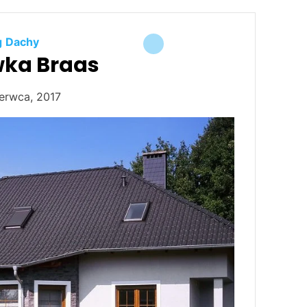
g
Dachy
ka Braas
erwca, 2017