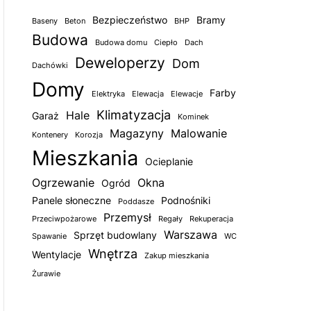
Bezpieczeństwo
Bramy
Baseny
Beton
BHP
Budowa
Budowa domu
Ciepło
Dach
Deweloperzy
Dom
Dachówki
Domy
Farby
Elektryka
Elewacja
Elewacje
Klimatyzacja
Hale
Garaż
Kominek
Magazyny
Malowanie
Kontenery
Korozja
Mieszkania
Ocieplanie
Ogrzewanie
Okna
Ogród
Panele słoneczne
Podnośniki
Poddasze
Przemysł
Przeciwpożarowe
Regały
Rekuperacja
Warszawa
Sprzęt budowlany
Spawanie
WC
Wnętrza
Wentylacje
Zakup mieszkania
Żurawie