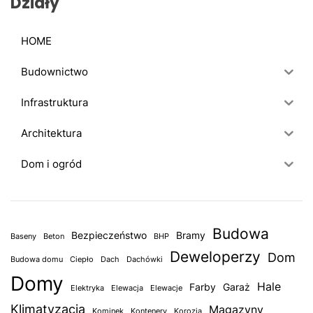
Działy
HOME
Budownictwo
Infrastruktura
Architektura
Dom i ogród
Budowa
Bezpieczeństwo
Bramy
Baseny
Beton
BHP
Deweloperzy
Dom
Budowa domu
Ciepło
Dach
Dachówki
Domy
Hale
Farby
Garaż
Elektryka
Elewacja
Elewacje
Klimatyzacja
Magazyny
Kominek
Kontenery
Korozja