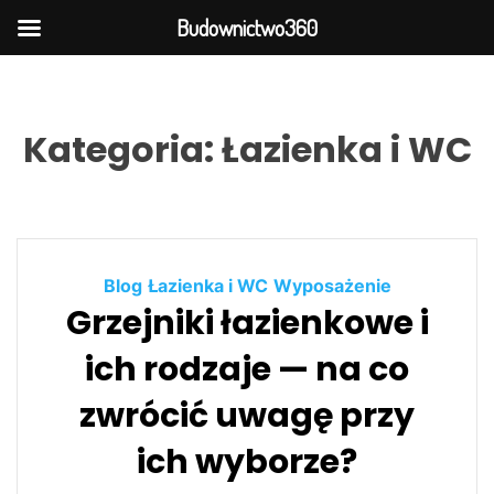
Budownictwo360
S
k
i
Kategoria:
Łazienka i WC
p
t
o
c
o
Blog
Łazienka i WC
Wyposażenie
n
Grzejniki łazienkowe i
t
e
ich rodzaje — na co
n
t
zwrócić uwagę przy
ich wyborze?