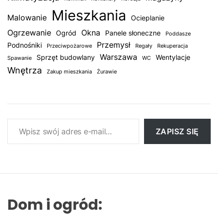
Mieszkania
Malowanie
Ocieplanie
Ogrzewanie
Okna
Ogród
Panele słoneczne
Poddasze
Przemysł
Podnośniki
Przeciwpożarowe
Regały
Rekuperacja
Warszawa
Sprzęt budowlany
Wentylacje
Spawanie
WC
Wnętrza
Zakup mieszkania
Żurawie
Wpisz swój adres e-mail…
ZAPISZ SIĘ
Dom i ogród: