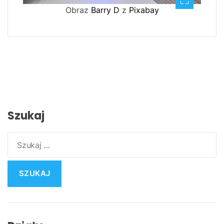
Obraz
Barry D
z
Pixabay
Szukaj
S
z
u
k
a
j
: