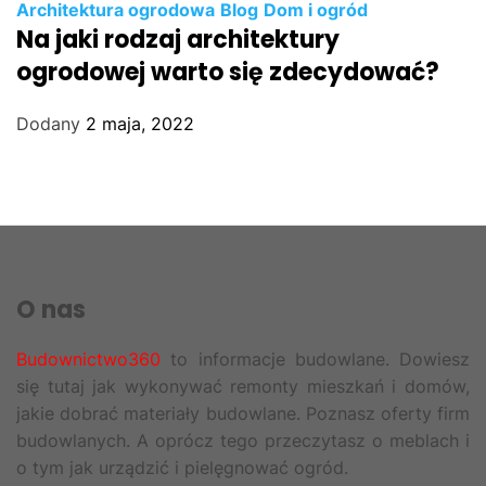
Architektura ogrodowa
Blog
Dom i ogród
Na jaki rodzaj architektury
ogrodowej warto się zdecydować?
Dodany
2 maja, 2022
O nas
Budownictwo360
to informacje budowlane. Dowiesz
się tutaj jak wykonywać remonty mieszkań i domów,
jakie dobrać materiały budowlane. Poznasz oferty firm
budowlanych. A oprócz tego przeczytasz o meblach i
o tym jak urządzić i pielęgnować ogród.