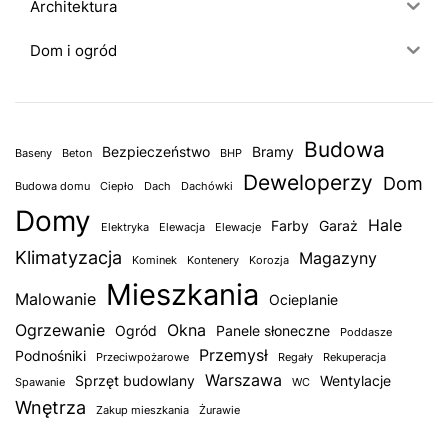
Architektura
Dom i ogród
Budowa
Bezpieczeństwo
Bramy
Baseny
Beton
BHP
Deweloperzy
Dom
Budowa domu
Ciepło
Dach
Dachówki
Domy
Hale
Farby
Garaż
Elektryka
Elewacja
Elewacje
Klimatyzacja
Magazyny
Kominek
Kontenery
Korozja
Mieszkania
Malowanie
Ocieplanie
Ogrzewanie
Okna
Ogród
Panele słoneczne
Poddasze
Przemysł
Podnośniki
Przeciwpożarowe
Regały
Rekuperacja
Warszawa
Sprzęt budowlany
Wentylacje
Spawanie
WC
Wnętrza
Zakup mieszkania
Żurawie