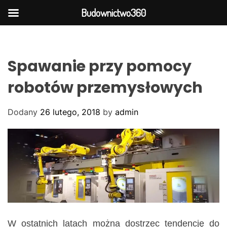
Budownictwo360
S
k
i
Spawanie przy pomocy
p
t
robotów przemysłowych
o
c
Dodany
26 lutego, 2018
by
admin
o
n
t
e
n
t
W ostatnich latach można dostrzec tendencję do