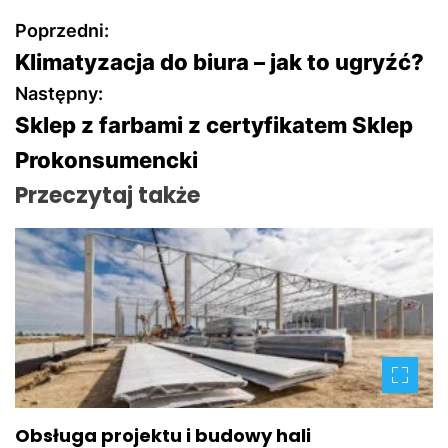
N
Poprzedni:
Klimatyzacja do biura – jak to ugryźć?
a
Następny:
w
Sklep z farbami z certyfikatem Sklep
Prokonsumencki
i
Przeczytaj także
g
a
c
j
a
w
Obsługa projektu i budowy hali