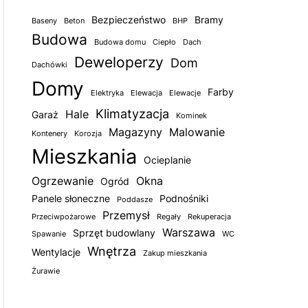
Bezpieczeństwo
Bramy
Baseny
Beton
BHP
Budowa
Budowa domu
Ciepło
Dach
Deweloperzy
Dom
Dachówki
Domy
Farby
Elektryka
Elewacja
Elewacje
Klimatyzacja
Hale
Garaż
Kominek
Magazyny
Malowanie
Kontenery
Korozja
Mieszkania
Ocieplanie
Ogrzewanie
Okna
Ogród
Panele słoneczne
Podnośniki
Poddasze
Przemysł
Przeciwpożarowe
Regały
Rekuperacja
Warszawa
Sprzęt budowlany
Spawanie
WC
Wnętrza
Wentylacje
Zakup mieszkania
Żurawie