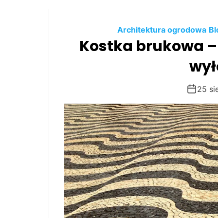
6
0
Architektura ogrodowa
Bl
Kostka brukowa – j
wył
25 si