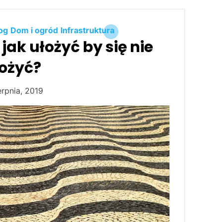
og
Dom i ogród
Infrastruktura
ak ułożyć by się nie
ożyć?
erpnia, 2019