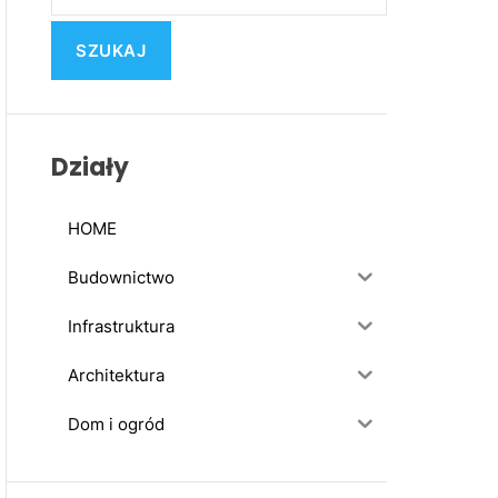
u
k
a
j
:
Działy
HOME
Budownictwo
Infrastruktura
Architektura
Dom i ogród