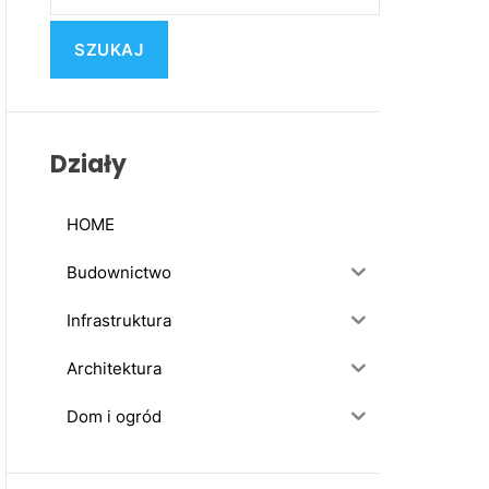
u
k
a
j
:
Działy
HOME
Budownictwo
Infrastruktura
Architektura
Dom i ogród