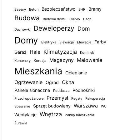
Bezpieczeństwo
Bramy
Baseny
Beton
BHP
Budowa
Budowa domu
Ciepło
Dach
Deweloperzy
Dom
Dachówki
Domy
Farby
Elektryka
Elewacja
Elewacje
Klimatyzacja
Hale
Garaż
Kominek
Magazyny
Malowanie
Kontenery
Korozja
Mieszkania
Ocieplanie
Ogrzewanie
Okna
Ogród
Panele słoneczne
Podnośniki
Poddasze
Przemysł
Przeciwpożarowe
Regały
Rekuperacja
Warszawa
Sprzęt budowlany
Spawanie
WC
Wnętrza
Wentylacje
Zakup mieszkania
Żurawie