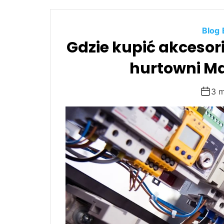
6
0
Blog
Gdzie kupić akcesori
hurtowni M
3 m