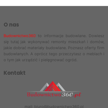
O nas
Budownictwo360
to informacje budowlane. Dowiesz
się tutaj jak wykonywać remonty mieszkań i domów,
jakie dobrać materiały budowlane. Poznasz oferty firm
budowlanych. A oprócz tego przeczytasz o meblach i
o tym jak urządzić i pielęgnować ogród.
Kontakt
mail: biuro@budownictwo360.pl