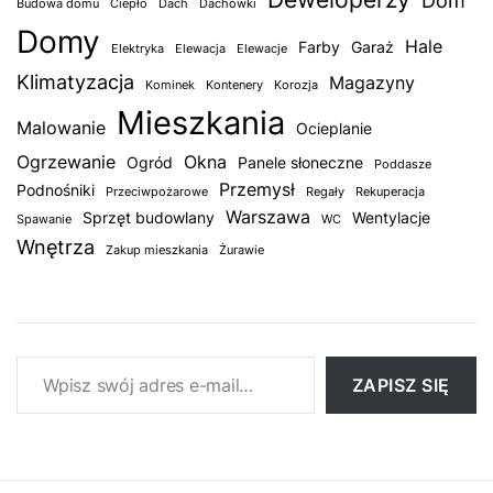
Dom
Budowa domu
Ciepło
Dach
Dachówki
Domy
Hale
Farby
Garaż
Elektryka
Elewacja
Elewacje
Klimatyzacja
Magazyny
Kominek
Kontenery
Korozja
Mieszkania
Malowanie
Ocieplanie
Ogrzewanie
Okna
Ogród
Panele słoneczne
Poddasze
Przemysł
Podnośniki
Przeciwpożarowe
Regały
Rekuperacja
Warszawa
Sprzęt budowlany
Wentylacje
Spawanie
WC
Wnętrza
Zakup mieszkania
Żurawie
Wpisz swój adres e-mail…
ZAPISZ SIĘ