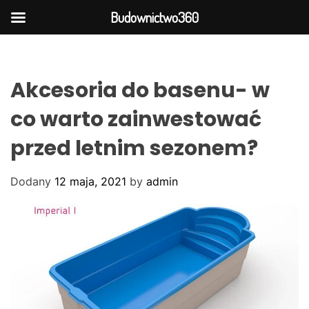
Budownictwo360
S
k
i
Akcesoria do basenu- w
p
t
co warto zainwestować
o
przed letnim sezonem?
c
o
n
Dodany
12 maja, 2021
by
admin
t
e
n
t