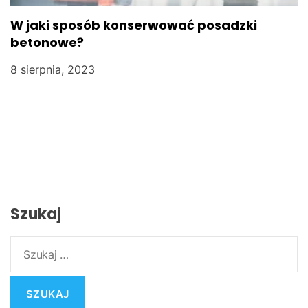
W jaki sposób konserwować posadzki
betonowe?
8 sierpnia, 2023
Szukaj
S
z
u
k