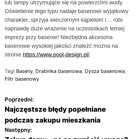
lub lampy utrzymujące się na powierzchni wody.
Oświetlenie tego typu nadaje basenowi wyjątkowy
charakter, sprzyja wieczornym kąpielom i… robi
naprawdę duże wrażenie na uczestnikach letniej
imprezy przy basenie! Niezbędna akcesoria
basenowe wysokiej jakości znaleźć można na
stronie
https://www.pool-design.pl/
.
Tagi
Baseny
,
Drabinka basenowa
,
Dysza basenowa
,
Filtr basenowy
N
Poprzedni:
Najczęstsze błędy popełniane
a
podczas zakupu mieszkania
w
Następny: