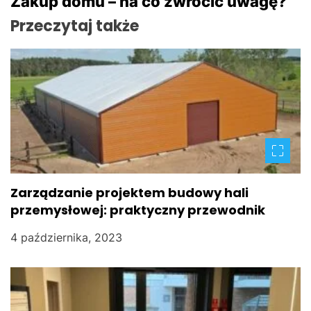
Zakup domu – na co zwrócić uwagę?
i
Przeczytaj także
g
a
c
j
a
w
Zarządzanie projektem budowy hali
przemysłowej: praktyczny przewodnik
p
4 października, 2023
i
s
u