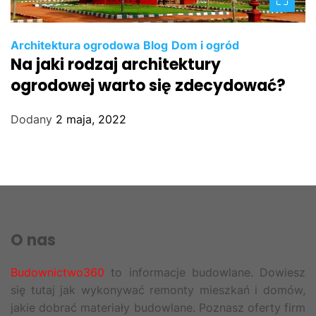
Architektura ogrodowa
Blog
Dom i ogród
Na jaki rodzaj architektury
ogrodowej warto się zdecydować?
Dodany
2 maja, 2022
O nas
Budownictwo360
to informacje budowlane. Dowiesz
się tutaj jak wykonywać remonty mieszkań i domów,
jakie dobrać materiały budowlane. Poznasz oferty firm