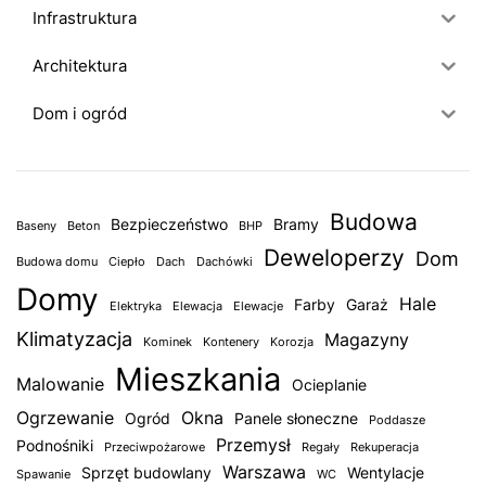
Infrastruktura
Architektura
Dom i ogród
Budowa
Bezpieczeństwo
Bramy
Baseny
Beton
BHP
Deweloperzy
Dom
Budowa domu
Ciepło
Dach
Dachówki
Domy
Hale
Farby
Garaż
Elektryka
Elewacja
Elewacje
Klimatyzacja
Magazyny
Kominek
Kontenery
Korozja
Mieszkania
Malowanie
Ocieplanie
Ogrzewanie
Okna
Ogród
Panele słoneczne
Poddasze
Przemysł
Podnośniki
Przeciwpożarowe
Regały
Rekuperacja
Warszawa
Sprzęt budowlany
Wentylacje
Spawanie
WC