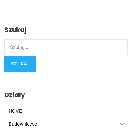
Szukaj
S
z
u
k
a
j
:
Działy
HOME
Budownictwo