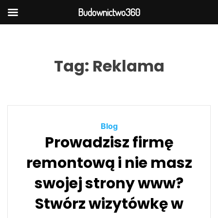
Budownictwo360
S
k
i
Tag:
Reklama
p
t
o
c
o
Blog
n
Prowadzisz firmę
t
e
remontową i nie masz
n
t
swojej strony www?
Stwórz wizytówkę w