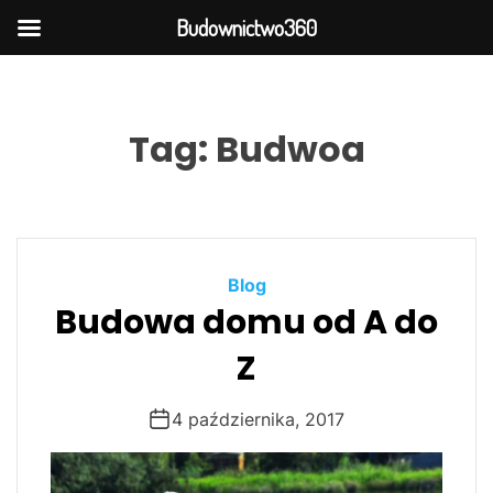
Budownictwo360
S
k
i
Tag:
Budwoa
p
t
o
c
o
Blog
n
Budowa domu od A do
t
e
Z
n
t
4 października, 2017