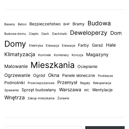
Budowa
Bezpieczeństwo
Bramy
Baseny
Beton
BHP
Deweloperzy
Dom
Budowa domu
Ciepło
Dach
Dachówki
Domy
Hale
Farby
Garaż
Elektryka
Elewacja
Elewacje
Klimatyzacja
Magazyny
Kominek
Kontenery
Korozja
Mieszkania
Malowanie
Ocieplanie
Ogrzewanie
Okna
Ogród
Panele słoneczne
Poddasze
Przemysł
Podnośniki
Przeciwpożarowe
Regały
Rekuperacja
Warszawa
Sprzęt budowlany
Wentylacje
Spawanie
WC
Wnętrza
Zakup mieszkania
Żurawie
Wpisz swój adres e-mail…