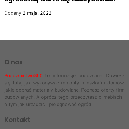
Dodany
2 maja, 2022
O nas
Budownictwo360
to informacje budowlane. Dowiesz
się tutaj jak wykonywać remonty mieszkań i domów,
jakie dobrać materiały budowlane. Poznasz oferty firm
budowlanych. A oprócz tego przeczytasz o meblach i
o tym jak urządzić i pielęgnować ogród.
Kontakt