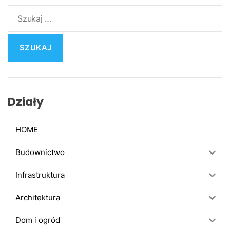
S
z
u
k
a
j
:
Działy
HOME
Budownictwo
Infrastruktura
Architektura
Dom i ogród