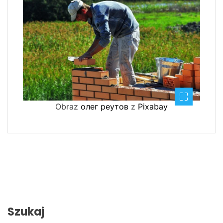
Obraz
олег реутов
z
Pixabay
Szukaj