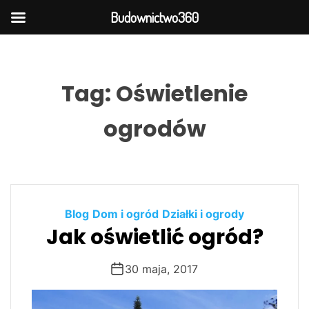
Budownictwo360
S
k
i
Tag:
Oświetlenie
p
t
ogrodów
o
c
o
n
t
Blog
Dom i ogród
Działki i ogrody
e
Jak oświetlić ogród?
n
t
30 maja, 2017