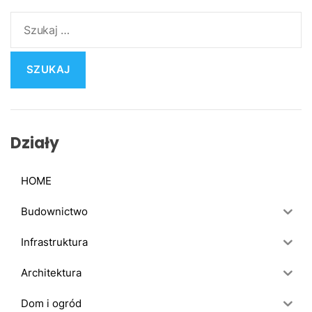
S
z
u
k
a
j
:
Działy
HOME
Budownictwo
Infrastruktura
Architektura
Dom i ogród