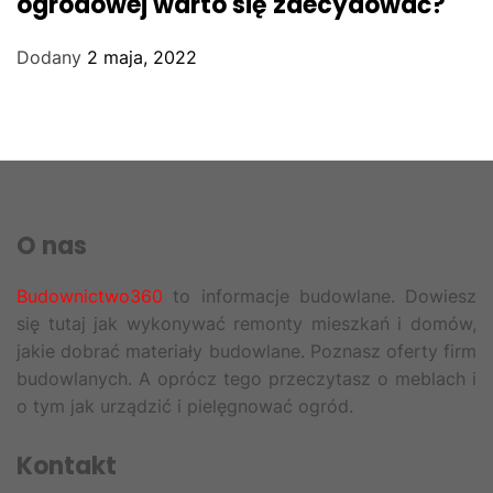
ogrodowej warto się zdecydować?
Dodany
2 maja, 2022
O nas
Budownictwo360
to informacje budowlane. Dowiesz
się tutaj jak wykonywać remonty mieszkań i domów,
jakie dobrać materiały budowlane. Poznasz oferty firm
budowlanych. A oprócz tego przeczytasz o meblach i
o tym jak urządzić i pielęgnować ogród.
Kontakt