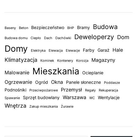
Budowa
Bezpieczeństwo
Bramy
Baseny
Beton
BHP
Deweloperzy
Dom
Budowa domu
Ciepło
Dach
Dachówki
Domy
Hale
Farby
Garaż
Elektryka
Elewacja
Elewacje
Klimatyzacja
Magazyny
Kominek
Kontenery
Korozja
Mieszkania
Malowanie
Ocieplanie
Ogrzewanie
Okna
Ogród
Panele słoneczne
Poddasze
Przemysł
Podnośniki
Przeciwpożarowe
Regały
Rekuperacja
Warszawa
Sprzęt budowlany
Wentylacje
Spawanie
WC
Wnętrza
Zakup mieszkania
Żurawie
Wpisz swój adres e-mail…