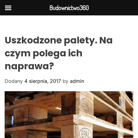
Budownictwo360
S
k
i
Uszkodzone palety. Na
p
t
czym polega ich
o
naprawa?
c
o
n
Dodany
4 sierpnia, 2017
by
admin
t
e
n
t