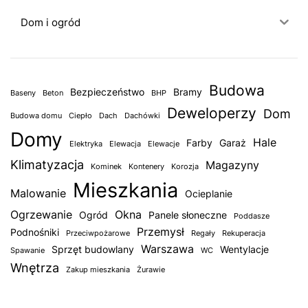
Dom i ogród
Budowa
Bezpieczeństwo
Bramy
Baseny
Beton
BHP
Deweloperzy
Dom
Budowa domu
Ciepło
Dach
Dachówki
Domy
Hale
Farby
Garaż
Elektryka
Elewacja
Elewacje
Klimatyzacja
Magazyny
Kominek
Kontenery
Korozja
Mieszkania
Malowanie
Ocieplanie
Ogrzewanie
Okna
Ogród
Panele słoneczne
Poddasze
Przemysł
Podnośniki
Przeciwpożarowe
Regały
Rekuperacja
Warszawa
Sprzęt budowlany
Wentylacje
Spawanie
WC
Wnętrza
Zakup mieszkania
Żurawie