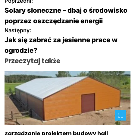
N
Poprzedni:
Solary słoneczne – dbaj o środowisko
a
poprzez oszczędzanie energii
w
Następny:
Jak się zabrać za jesienne prace w
i
ogrodzie?
g
Przeczytaj także
a
c
j
a
w
p
Zarządzanie projektem budowy hali