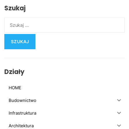
Szukaj
S
z
u
k
a
j
:
Działy
HOME
Budownictwo
Infrastruktura
Architektura