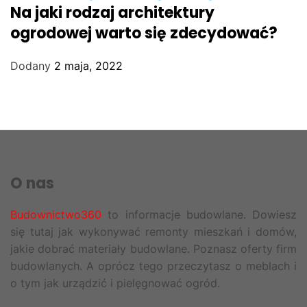
Na jaki rodzaj architektury
ogrodowej warto się zdecydować?
Dodany
2 maja, 2022
O nas
Budownictwo360
to informacje budowlane. Dowiesz
się tutaj jak wykonywać remonty mieszkań i domów,
jakie dobrać materiały budowlane. Poznasz oferty firm
budowlanych. A oprócz tego przeczytasz o meblach i
o tym jak urządzić i pielęgnować ogród.