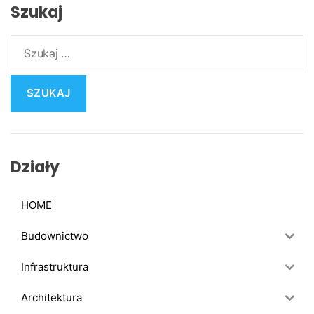
Szukaj
S
z
u
k
a
j
:
Działy
HOME
Budownictwo
Infrastruktura
Architektura