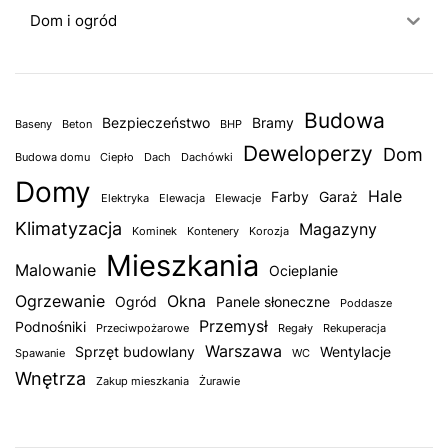
Dom i ogród
Budowa
Bezpieczeństwo
Bramy
Baseny
Beton
BHP
Deweloperzy
Dom
Budowa domu
Ciepło
Dach
Dachówki
Domy
Hale
Farby
Garaż
Elektryka
Elewacja
Elewacje
Klimatyzacja
Magazyny
Kominek
Kontenery
Korozja
Mieszkania
Malowanie
Ocieplanie
Ogrzewanie
Okna
Ogród
Panele słoneczne
Poddasze
Przemysł
Podnośniki
Przeciwpożarowe
Regały
Rekuperacja
Warszawa
Sprzęt budowlany
Wentylacje
Spawanie
WC
Wnętrza
Zakup mieszkania
Żurawie