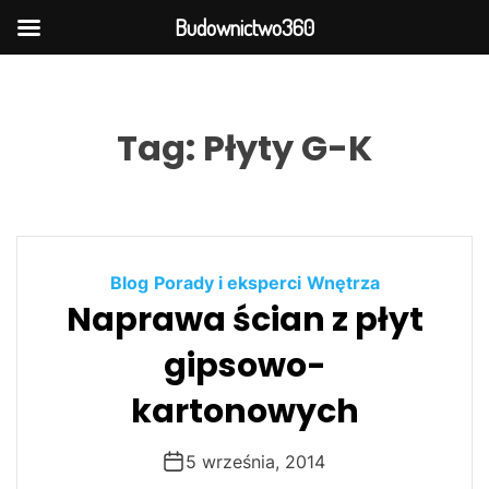
Budownictwo360
S
k
i
Tag:
Płyty G-K
p
t
o
c
o
Blog
Porady i eksperci
Wnętrza
n
Naprawa ścian z płyt
t
e
gipsowo-
n
t
kartonowych
5 września, 2014