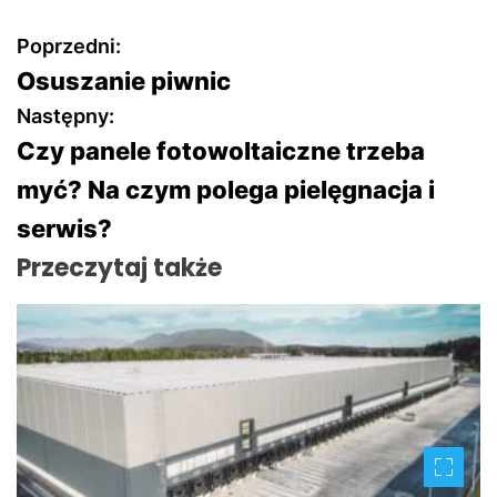
N
Poprzedni:
Osuszanie piwnic
a
Następny:
w
Czy panele fotowoltaiczne trzeba
myć? Na czym polega pielęgnacja i
i
serwis?
g
Przeczytaj także
a
c
j
a
w