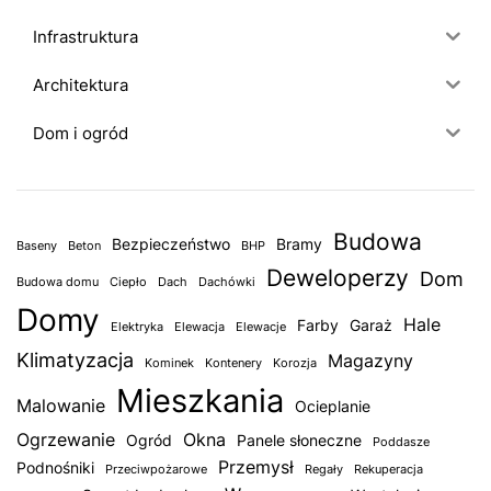
Infrastruktura
Architektura
Dom i ogród
Budowa
Bezpieczeństwo
Bramy
Baseny
Beton
BHP
Deweloperzy
Dom
Budowa domu
Ciepło
Dach
Dachówki
Domy
Hale
Farby
Garaż
Elektryka
Elewacja
Elewacje
Klimatyzacja
Magazyny
Kominek
Kontenery
Korozja
Mieszkania
Malowanie
Ocieplanie
Ogrzewanie
Okna
Ogród
Panele słoneczne
Poddasze
Przemysł
Podnośniki
Przeciwpożarowe
Regały
Rekuperacja