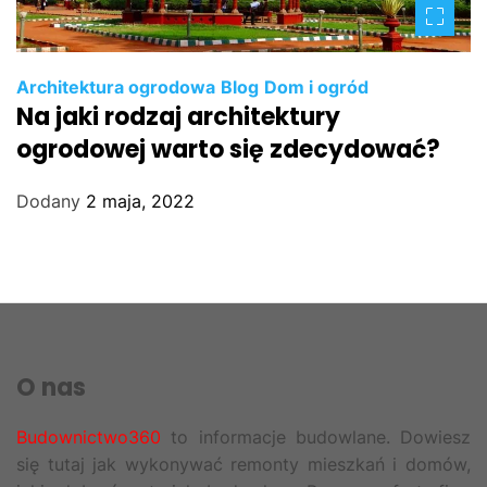
Architektura ogrodowa
Blog
Dom i ogród
Na jaki rodzaj architektury
ogrodowej warto się zdecydować?
Dodany
2 maja, 2022
O nas
Budownictwo360
to informacje budowlane. Dowiesz
się tutaj jak wykonywać remonty mieszkań i domów,