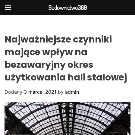
Budownictwo360
S
k
i
Najważniejsze czynniki
p
t
mające wpływ na
o
bezawaryjny okres
c
o
użytkowania hali stalowej
n
t
Dodany
3 marca, 2021
by
admin
e
n
t