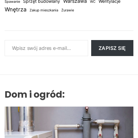
Warszawa
Sprzęt budowlany
Wentylacje
Spawanie
WC
Wnętrza
Zakup mieszkania
Żurawie
Wpisz swój adres e-mail…
ZAPISZ SIĘ
Dom i ogród: