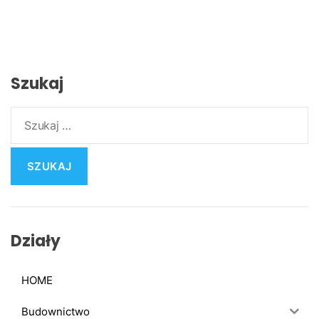
Szukaj
S
z
u
k
a
j
:
Działy
HOME
Budownictwo