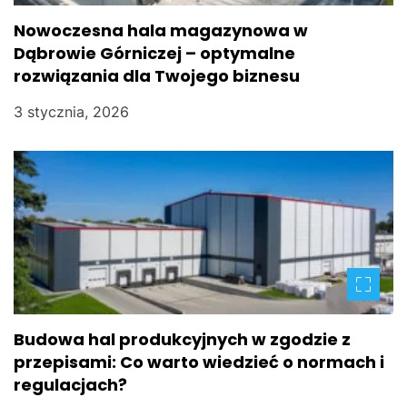
p
Nowoczesna hala magazynowa w
Dąbrowie Górniczej – optymalne
i
rozwiązania dla Twojego biznesu
s
3 stycznia, 2026
u
Budowa hal produkcyjnych w zgodzie z
przepisami: Co warto wiedzieć o normach i
regulacjach?