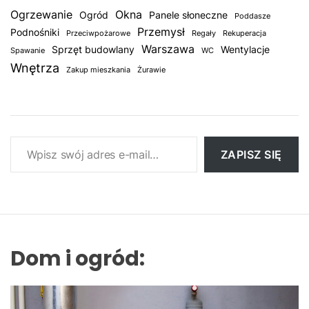
Ogrzewanie
Okna
Ogród
Panele słoneczne
Poddasze
Przemysł
Podnośniki
Przeciwpożarowe
Regały
Rekuperacja
Warszawa
Sprzęt budowlany
Wentylacje
Spawanie
WC
Wnętrza
Zakup mieszkania
Żurawie
Wpisz swój adres e-mail…
ZAPISZ SIĘ
Dom i ogród: