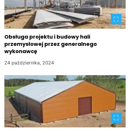
j
a
w
Obsługa projektu i budowy hali
przemysłowej przez generalnego
p
wykonawcę
i
24 października, 2024
s
u