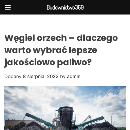
Budownictwo360
S
k
i
Węgiel orzech – dlaczego
p
t
warto wybrać lepsze
o
jakościowo paliwo?
c
o
n
Dodany
8 sierpnia, 2023
by
admin
t
e
n
t