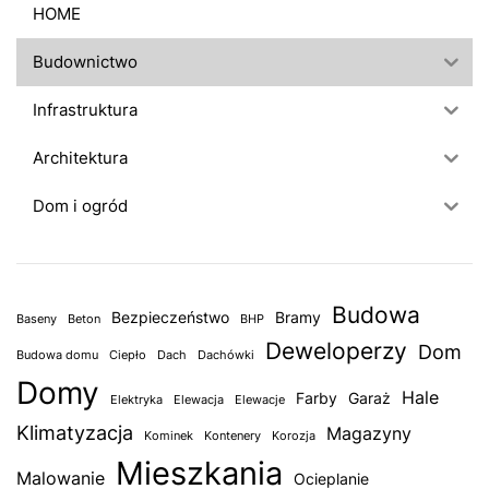
HOME
Budownictwo
Infrastruktura
Architektura
Dom i ogród
Budowa
Bezpieczeństwo
Bramy
Baseny
Beton
BHP
Deweloperzy
Dom
Budowa domu
Ciepło
Dach
Dachówki
Domy
Hale
Farby
Garaż
Elektryka
Elewacja
Elewacje
Klimatyzacja
Magazyny
Kominek
Kontenery
Korozja
Mieszkania
Malowanie
Ocieplanie