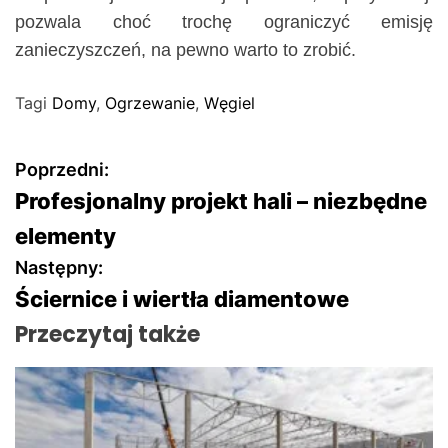
pozwala choć trochę ograniczyć emisję
zanieczyszczeń, na pewno warto to zrobić.
Tagi
Domy
,
Ogrzewanie
,
Węgiel
N
Poprzedni:
Profesjonalny projekt hali – niezbędne
a
elementy
w
Następny:
Ściernice i wiertła diamentowe
i
Przeczytaj także
g
a
c