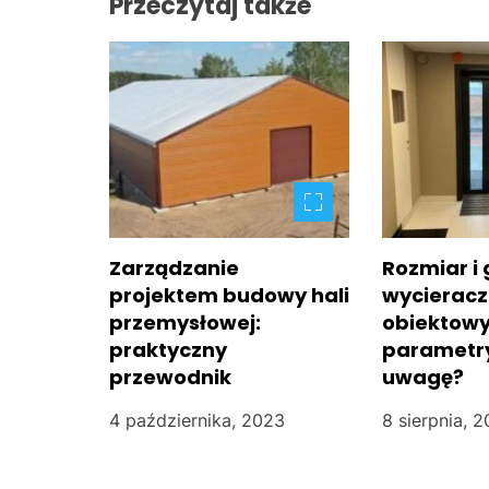
Przeczytaj także
i
g
a
c
j
a
Zarządzanie
Rozmiar i
w
projektem budowy hali
wycierac
przemysłowej:
obiektowy
p
praktyczny
parametr
przewodnik
uwagę?
i
4 października, 2023
8 sierpnia, 
s
u