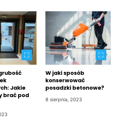
 grubość
W jaki sposób
zek
konserwować
ch: Jakie
posadzki betonowe?
y brać pod
8 sierpnia, 2023
2023