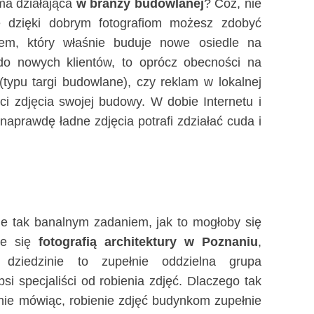
rma działająca
w branży budowlanej
? Cóż, nie
e dzięki dobrym fotografiom możesz zdobyć
rem, który właśnie buduje nowe osiedle na
 do nowych klientów, to oprócz obecności na
typu targi budowlane), czy reklam w lokalnej
ci zdjęcia swojej budowy. W dobie Internetu i
aprawdę ładne zdjęcia potrafi zdziałać cuda i
ale tak banalnym zadaniem, jak to mogłoby się
je się
fotografią architektury w Poznaniu
,
j dziedzinie to zupełnie oddzielna grupa
epsi specjaliści od robienia zdjęć. Dlaczego tak
lnie mówiąc, robienie zdjęć budynkom zupełnie