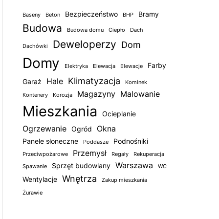
Bezpieczeństwo
Bramy
Baseny
Beton
BHP
Budowa
Budowa domu
Ciepło
Dach
Deweloperzy
Dom
Dachówki
Domy
Farby
Elektryka
Elewacja
Elewacje
Klimatyzacja
Hale
Garaż
Kominek
Magazyny
Malowanie
Kontenery
Korozja
Mieszkania
Ocieplanie
Ogrzewanie
Okna
Ogród
Panele słoneczne
Podnośniki
Poddasze
Przemysł
Przeciwpożarowe
Regały
Rekuperacja
Warszawa
Sprzęt budowlany
Spawanie
WC
Wnętrza
Wentylacje
Zakup mieszkania
Żurawie