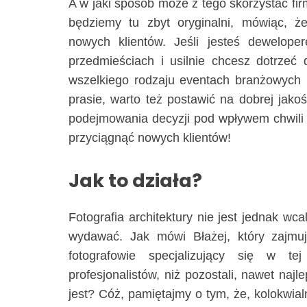
A w jaki sposób może z tego skorzystać fi
będziemy tu zbyt oryginalni, mówiąc, ż
nowych klientów. Jeśli jesteś dewelope
przedmieściach i usilnie chcesz dotrzeć
wszelkiego rodzaju eventach branżowych (
prasie, warto też postawić na dobrej jakoś
podejmowania decyzji pod wpływem chwili n
przyciągnąć nowych klientów!
Jak to działa?
Fotografia architektury nie jest jednak wc
wydawać. Jak mówi Błażej, który zajmu
fotografowie specjalizujący się w te
profesjonalistów, niż pozostali, nawet najl
jest? Cóż, pamiętajmy o tym, że, kolokwia