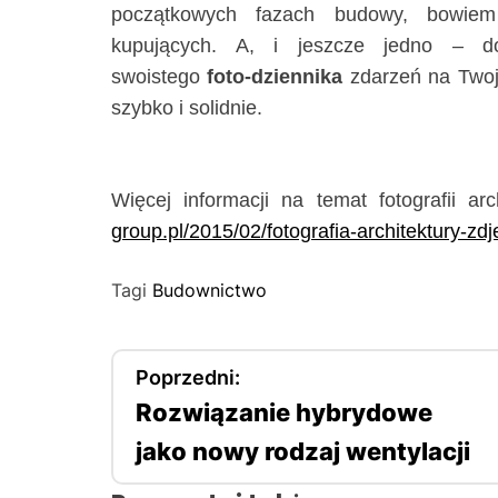
początkowych fazach budowy, bowiem
kupujących. A, i jeszcze jedno – 
swoistego
foto-dziennika
zdarzeń na Twoje
szybko i solidnie.
Więcej informacji na temat fotografii a
group.pl/2015/02/fotografia-architektury-
Tagi
Budownictwo
N
Poprzedni:
Rozwiązanie hybrydowe
a
jako nowy rodzaj wentylacji
w