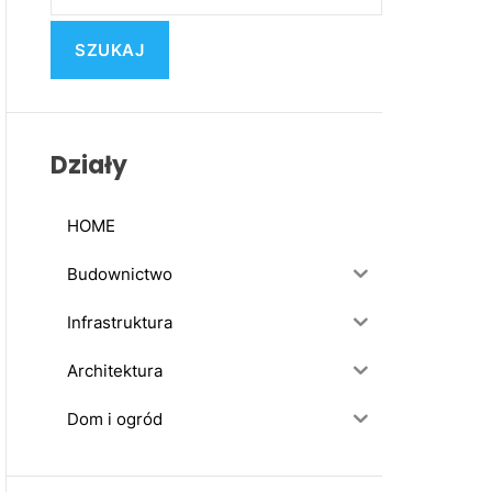
u
k
a
j
:
Działy
HOME
Budownictwo
Infrastruktura
Architektura
Dom i ogród