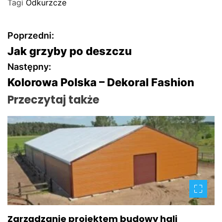
Tagi
Odkurzcze
N
Poprzedni:
Jak grzyby po deszczu
a
Następny:
w
Kolorowa Polska – Dekoral Fashion
Przeczytaj także
i
g
a
c
j
a
Zarządzanie projektem budowy hali