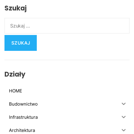
Szukaj
S
z
u
k
a
j
:
Działy
HOME
Budownictwo
Infrastruktura
Architektura