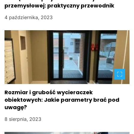
w
przemysłowej: praktyczny przewodnik
p
4 października, 2023
i
s
u
Rozmiar i grubość wycieraczek
obiektowych: Jakie parametry brać pod
uwagę?
8 sierpnia, 2023