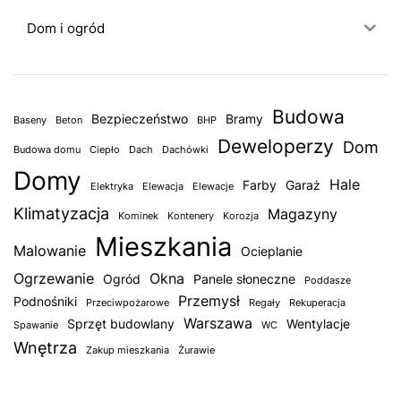
Dom i ogród
Budowa
Bezpieczeństwo
Bramy
Baseny
Beton
BHP
Deweloperzy
Dom
Budowa domu
Ciepło
Dach
Dachówki
Domy
Hale
Farby
Garaż
Elektryka
Elewacja
Elewacje
Klimatyzacja
Magazyny
Kominek
Kontenery
Korozja
Mieszkania
Malowanie
Ocieplanie
Ogrzewanie
Okna
Ogród
Panele słoneczne
Poddasze
Przemysł
Podnośniki
Przeciwpożarowe
Regały
Rekuperacja
Warszawa
Sprzęt budowlany
Wentylacje
Spawanie
WC
Wnętrza
Zakup mieszkania
Żurawie