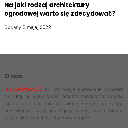
Na jaki rodzaj architektury
ogrodowej warto się zdecydować?
Dodany
2 maja, 2022
O nas
Budownictwo360
to informacje budowlane. Dowiesz
się tutaj jak wykonywać remonty mieszkań i domów,
jakie dobrać materiały budowlane. Poznasz oferty firm
budowlanych. A oprócz tego przeczytasz o meblach i
o tym jak urządzić i pielęgnować ogród.