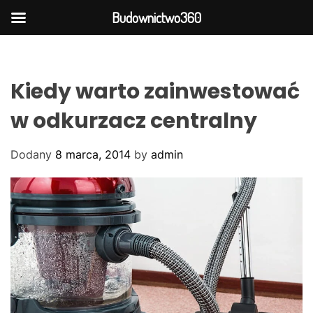
Budownictwo360
S
k
i
Kiedy warto zainwestować
p
t
w odkurzacz centralny
o
c
Dodany
8 marca, 2014
by
admin
o
n
t
e
n
t