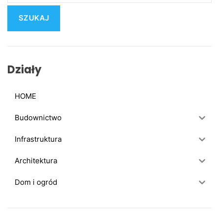
u
k
a
j
:
Działy
HOME
Budownictwo
Infrastruktura
Architektura
Dom i ogród