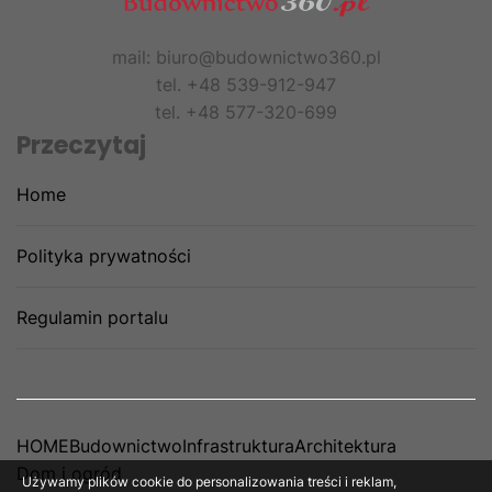
mail: biuro@budownictwo360.pl
tel. +48 539-912-947
tel. +48 577-320-699
Przeczytaj
Home
Polityka prywatności
Regulamin portalu
HOME
Budownictwo
Infrastruktura
Architektura
Dom i ogród
Używamy plików cookie do personalizowania treści i reklam,