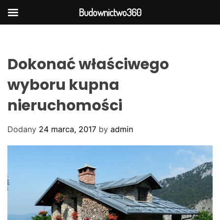
Budownictwo360
S
k
i
Dokonać właściwego
p
t
wyboru kupna
o
nieruchomości
c
o
n
Dodany
24 marca, 2017
by
admin
t
e
n
t