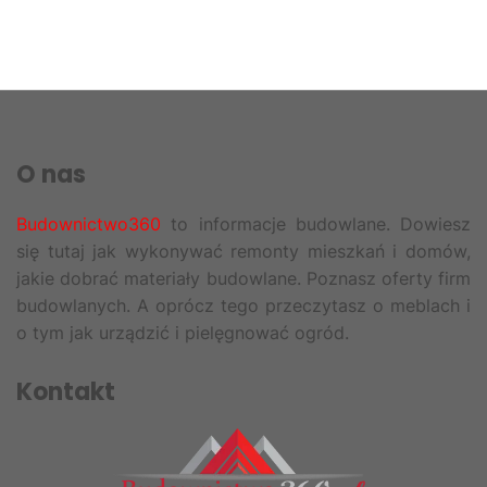
O nas
Budownictwo360
to informacje budowlane. Dowiesz
się tutaj jak wykonywać remonty mieszkań i domów,
jakie dobrać materiały budowlane. Poznasz oferty firm
budowlanych. A oprócz tego przeczytasz o meblach i
o tym jak urządzić i pielęgnować ogród.
Kontakt