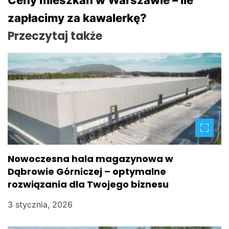
i
zapłacimy za kawalerkę?
g
Przeczytaj także
a
c
j
a
w
p
Nowoczesna hala magazynowa w
Dąbrowie Górniczej – optymalne
i
rozwiązania dla Twojego biznesu
s
3 stycznia, 2026
u