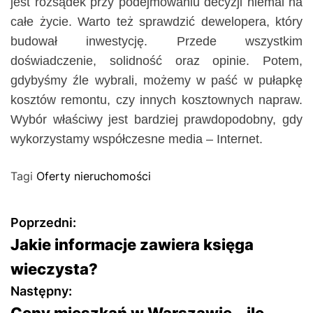
jest rozsądek przy podejmowaniu decyzji niemal na
całe życie. Warto też sprawdzić dewelopera, który
budował inwestycję. Przede wszystkim
doświadczenie, solidność oraz opinie. Potem,
gdybyśmy źle wybrali, możemy w paść w pułapkę
kosztów remontu, czy innych kosztownych napraw.
Wybór właściwy jest bardziej prawdopodobny, gdy
wykorzystamy współczesne media – Internet.
Tagi
Oferty nieruchomości
N
Poprzedni:
Jakie informacje zawiera księga
a
wieczysta?
w
Następny:
Ceny mieszkań w Warszawie – ile