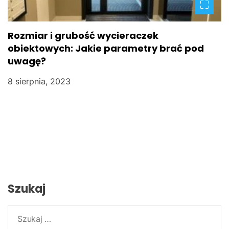
Rozmiar i grubość wycieraczek
obiektowych: Jakie parametry brać pod
uwagę?
8 sierpnia, 2023
Szukaj
S
z