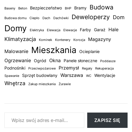
Budowa
Bezpieczeństwo
Bramy
Baseny
Beton
BHP
Deweloperzy
Dom
Budowa domu
Ciepło
Dach
Dachówki
Domy
Hale
Farby
Garaż
Elektryka
Elewacja
Elewacje
Klimatyzacja
Magazyny
Kominek
Kontenery
Korozja
Mieszkania
Malowanie
Ocieplanie
Ogrzewanie
Okna
Ogród
Panele słoneczne
Poddasze
Przemysł
Podnośniki
Przeciwpożarowe
Regały
Rekuperacja
Warszawa
Sprzęt budowlany
Wentylacje
Spawanie
WC
Wnętrza
Zakup mieszkania
Żurawie
Wpisz swój adres e-mail…
ZAPISZ SIĘ