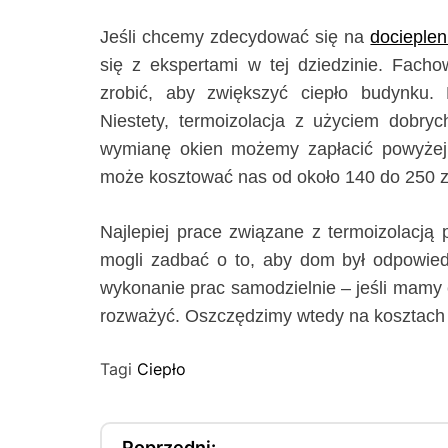
Jeśli chcemy zdecydować się na
docieplen
się z ekspertami w tej dziedzinie. Fach
zrobić, aby zwiększyć ciepło budynku.
Niestety, termoizolacja z użyciem dobryc
wymianę okien możemy zapłacić powyżej 1
może kosztować nas od około 140 do 250 z
Najlepiej prace związane z termoizolacją
mogli zadbać o to, aby dom był odpowied
wykonanie prac samodzielnie – jeśli mamy c
rozważyć. Oszczędzimy wtedy na kosztach 
Tagi
Ciepło
N
Poprzedni: