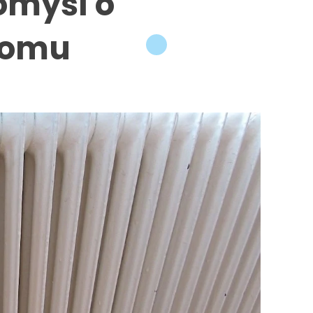
omyśl o
 domu