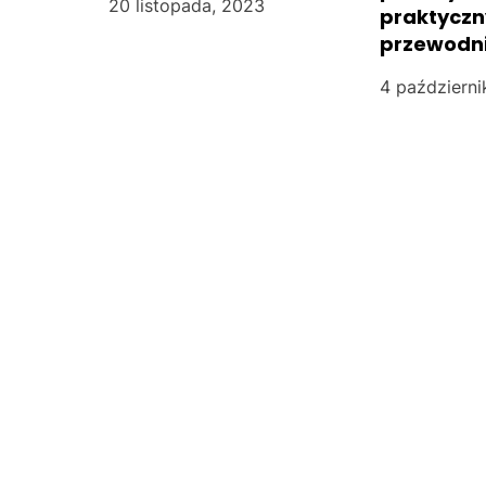
20 listopada, 2023
i
praktyczn
przewodn
s
4 październi
u