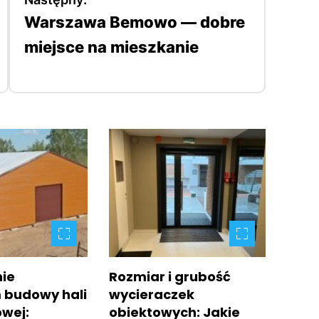
Warszawa Bemowo — dobre
miejsce na mieszkanie
ie
Rozmiar i grubość
 budowy hali
wycieraczek
wej:
obiektowych: Jakie