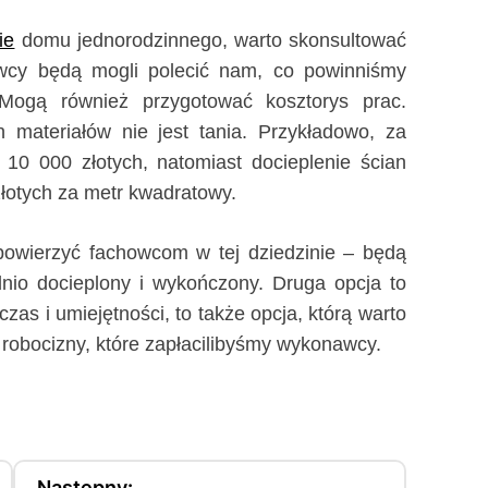
ie
domu jednorodzinnego, warto skonsultować
owcy będą mogli polecić nam, co powinniśmy
 Mogą również przygotować kosztorys prac.
h materiałów nie jest tania. Przykładowo, za
0 000 złotych, natomiast docieplenie ścian
łotych za metr kwadratowy.
 powierzyć fachowcom w tej dziedzinie – będą
nio docieplony i wykończony. Druga opcja to
zas i umiejętności, to także opcja, którą warto
robocizny, które zapłacilibyśmy wykonawcy.
Następny: