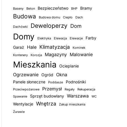
Bezpieczeństwo
Bramy
Baseny
Beton
BHP
Budowa
Budowa domu
Ciepło
Dach
Deweloperzy
Dom
Dachówki
Domy
Farby
Elektryka
Elewacja
Elewacje
Klimatyzacja
Hale
Garaż
Kominek
Magazyny
Malowanie
Kontenery
Korozja
Mieszkania
Ocieplanie
Ogrzewanie
Okna
Ogród
Panele słoneczne
Podnośniki
Poddasze
Przemysł
Przeciwpożarowe
Regały
Rekuperacja
Warszawa
Sprzęt budowlany
Spawanie
WC
Wnętrza
Wentylacje
Zakup mieszkania
Żurawie