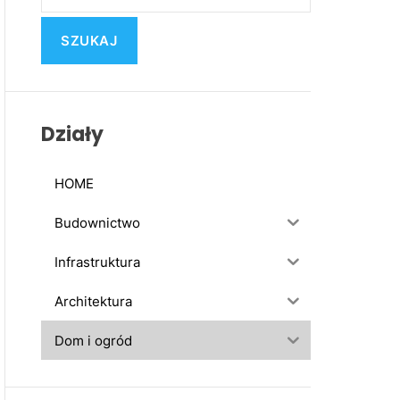
u
k
a
j
:
Działy
HOME
Budownictwo
Infrastruktura
Architektura
Dom i ogród