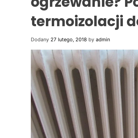
ogrzewanie? P
6
0
termoizolacji
Dodany
27 lutego, 2018
by
admin