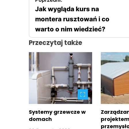
Jak wygląda kurs na
a
montera rusztowań i co
w
warto o nim wiedzieć?
i
Przeczytaj także
g
a
c
j
a
w
Systemy grzewcze w
Zarządzan
domach
projektem
p
przemysło